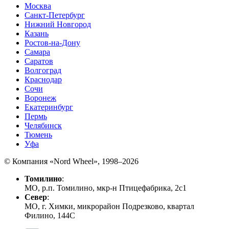
Москва
Санкт-Петербург
Нижний Новгород
Казань
Ростов-на-Дону
Самара
Саратов
Волгоград
Краснодар
Сочи
Воронеж
Екатеринбург
Пермь
Челябинск
Тюмень
Уфа
© Компания «Nord Wheel», 1998–2026
Томилино
:
МО, р.п. Томилино, мкр-н Птицефабрика, 2с1
Север
:
МО, г. Химки, микрорайон Подрезково, квартал
Филино, 144C