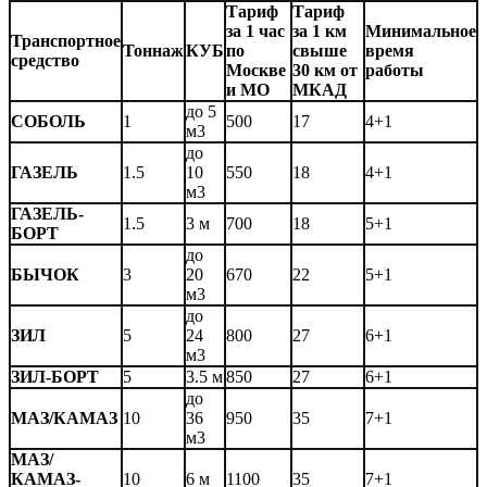
Тариф
Тариф
за 1 час
за 1 км
Минимальное
Транспортное
Тоннаж
КУБ
по
свыше
время
средство
Москве
30 км от
работы
и МО
МКАД
до 5
СОБОЛЬ
1
500
17
4+1
м3
до
ГАЗЕЛЬ
1.5
10
550
18
4+1
м3
ГАЗЕЛЬ-
1.5
3 м
700
18
5+1
БОРТ
до
БЫЧОК
3
20
670
22
5+1
м3
до
ЗИЛ
5
24
800
27
6+1
м3
ЗИЛ-БОРТ
5
3.5 м
850
27
6+1
до
МАЗ/КАМАЗ
10
36
950
35
7+1
м3
МАЗ/
КАМАЗ-
10
6 м
1100
35
7+1