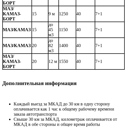
БОРТ
МАЗ/
КАМАЗ-
15
9 м
1250
40
7+1
БОРТ
до
МАЗ/КАМАЗ
15
45
1150
40
7+1
м3
до
МАЗ/КАМАЗ
20
82
1400
40
7+1
м3
МАЗ/
КАМАЗ-
20
12 м
1550
40
7+1
БОРТ
Дополнительная информация
Каждый выезд за МКАД до 30 км в одну сторону
оплачивается как 1 час к общему рабочему времени
заказа автотранспорта
Свыше 30 км за МКАД, километраж оплачивается от
МКАД в обе стороны и общее время работы