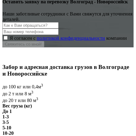
Оставить заявку на перевозку Волгоград - Новороссийск
Наши заботливые сотрудники с Вами свяжутся для уточнения
деталей.
Я согласен с
политикой конфиденциальности
компании
Свяжитесь со мной!
Забор и адресная доставка грузов в Волгограде
и Новороссийске
3
до 100 кг или 0,4м
3
до 2 т или 8 м
3
до 20 т или 80 м
Вес груза (кг)
До 1
1-3
3-5
5-10
10-20